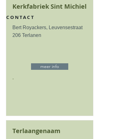
Kerkfabriek Sint Michiel
CONTACT
Bert Royackers, Leuvensestraat
206 Terlanen
meer info
-
Terlaangenaam