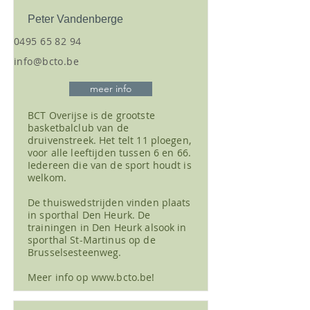
Peter Vandenberge
‭0495 65 82 94‬
info@bcto.be
meer info
BCT Overijse is de grootste
basketbalclub van de
druivenstreek. Het telt 11 ploegen,
voor alle leeftijden tussen 6 en 66.
Iedereen die van de sport houdt is
welkom.
De thuiswedstrijden vinden plaats
in sporthal Den Heurk. De
trainingen in Den Heurk alsook in
sporthal St-Martinus op de
Brusselsesteenweg.
Meer info op
www.bcto.be
!