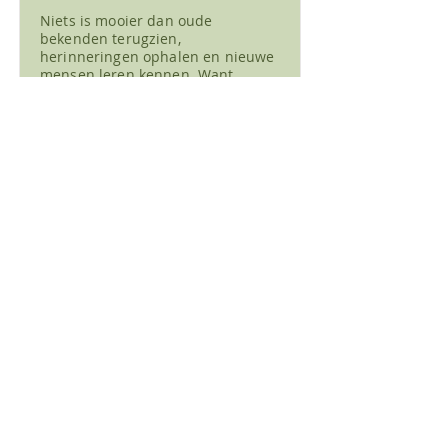
Niets is mooier dan oude
bekenden terugzien,
herinneringen ophalen en nieuwe
mensen leren kennen. Want
nieuwe mensen genoeg in deze
wijk ;).
Daarom hebben we
Terlaangenaam in het leven
geroepen!
3 x 20
CONTACT
-
meer info