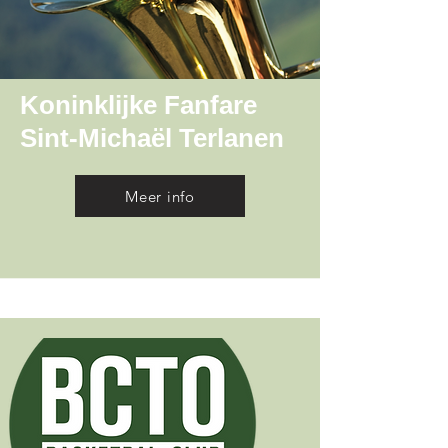
Koninklijke Fanfare
Sint-Michaël Terlanen
Meer info