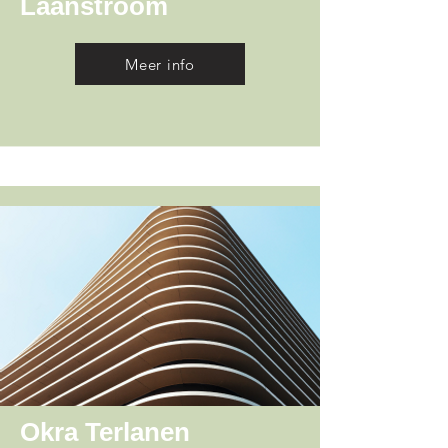
Laanstroom
Meer info
Okra Terlanen