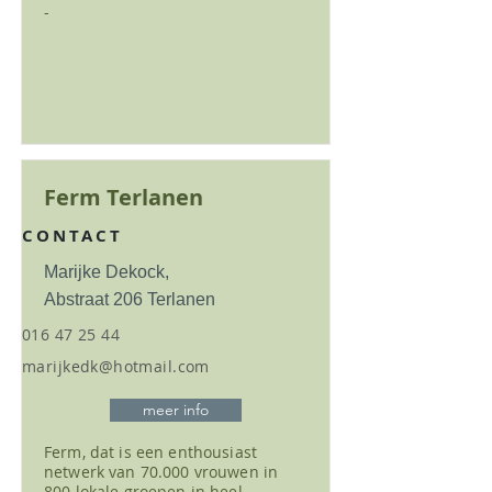
-
Ferm Terlanen
CONTACT
Marijke Dekock,
Abstraat 206 Terlanen
016 47 25 44
marijkedk@hotmail.com
meer info
Ferm, dat is een enthousiast
netwerk van 70.000 vrouwen in
800 lokale groepen in heel