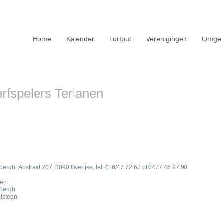
Home
Kalender
Turfput
Verenigingen
Omge
rfspelers Terlanen
ebergh,
Abstraat 207,
3090 Overijse, tel: 016/47.72.67 of 0477 46 97 90
en:
ebergh
lsteen