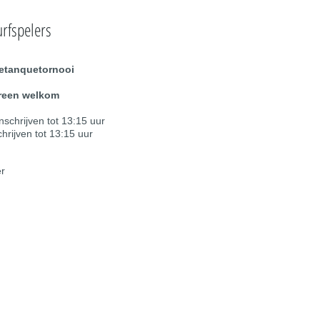
urfspelers
etanquetornooi
reen welkom
chrijven tot 13:15 uur
rijven tot 13:15 uur
er