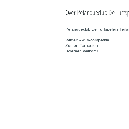
Over Petanqueclub De Turfs
Petanqueclub De Turfspelers Terl
Winter: AVVV-competitie
Zomer: Tornooien
Iedereen welkom!