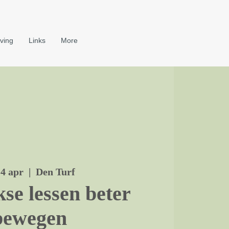
ving
Links
More
14 apr
  |  
Den Turf
se lessen beter
bewegen