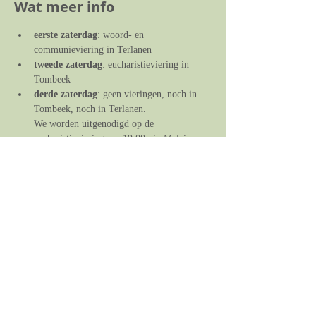
Wat meer info
eerste zaterdag
: woord- en 
communieviering in Terlanen
tweede zaterdag
: eucharistieviering in 
Tombeek
derde zaterdag
: geen vieringen, noch in 
Tombeek, noch in Terlanen. 
We worden uitgenodigd op de 
eucharistieviering om 19.00u in Maleizen, 
en op de zondagsviering om 11.00u in St. 
Martinus.
vierde zaterdag
: eucharistieviering in 
Terlanen
eventuele vijfde zaterdag
: geen vieringen, 
noch in Terlanen, noch in Tombeek.
We worden uitgenodigd op de 
eucharistieviering om 19.00u in Maleizen, 
en op de zondagsviering om 11.00u in St. 
Martinus