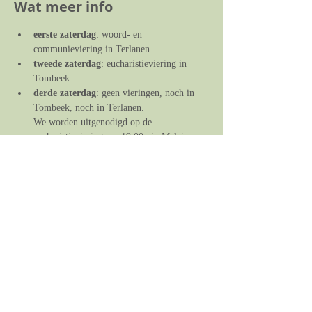
Wat meer info
eerste zaterdag
: woord- en 
communieviering in Terlanen
tweede zaterdag
: eucharistieviering in 
Tombeek
derde zaterdag
: geen vieringen, noch in 
Tombeek, noch in Terlanen. 
We worden uitgenodigd op de 
eucharistieviering om 19.00u in Maleizen, 
en op de zondagsviering om 11.00u in St. 
Martinus.
vierde zaterdag
: eucharistieviering in 
Terlanen
eventuele vijfde zaterdag
: geen vieringen, 
noch in Terlanen, noch in Tombeek.
We worden uitgenodigd op de 
eucharistieviering om 19.00u in Maleizen, 
en op de zondagsviering om 11.00u in St. 
Martinus