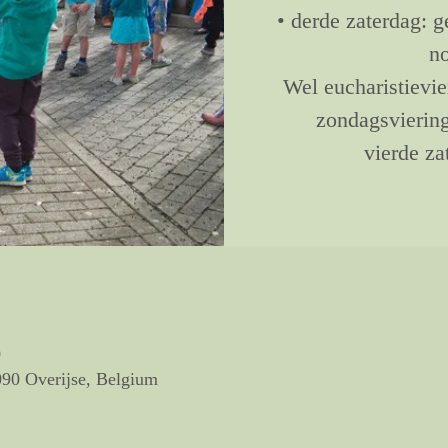
• derde zaterdag: 
no
Wel eucharistievi
zondagsviering
vierde za
0
090 Overijse, Belgium