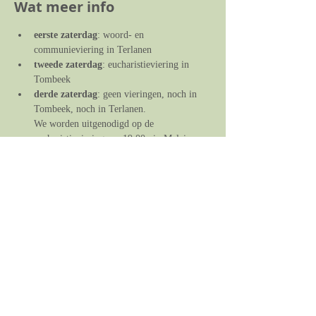
Wat meer info
eerste zaterdag
: woord- en 
communieviering in Terlanen
tweede zaterdag
: eucharistieviering in 
Tombeek
derde zaterdag
: geen vieringen, noch in 
Tombeek, noch in Terlanen. 
We worden uitgenodigd op de 
eucharistieviering om 19.00u in Maleizen, 
en op de zondagsviering om 11.00u in St. 
Martinus.
vierde zaterdag
: eucharistieviering in 
Terlanen
eventuele vijfde zaterdag
: geen vieringen, 
noch in Terlanen, noch in Tombeek.
We worden uitgenodigd op de 
eucharistieviering om 19.00u in Maleizen, 
en op de zondagsviering om 11.00u in St. 
Martinus