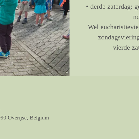
• derde zaterdag: 
no
Wel eucharistievi
zondagsviering
vierde za
0
090 Overijse, Belgium