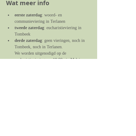
Wat meer info
eerste zaterdag
: woord- en 
communieviering in Terlanen
tweede zaterdag
: eucharistieviering in 
Tombeek
derde zaterdag
: geen vieringen, noch in 
Tombeek, noch in Terlanen. 
We worden uitgenodigd op de 
eucharistieviering om 19.00u in Maleizen, 
en op de zondagsviering om 11.00u in St. 
Martinus.
vierde zaterdag
: eucharistieviering in 
Terlanen
eventuele vijfde zaterdag
: geen vieringen, 
noch in Terlanen, noch in Tombeek.
We worden uitgenodigd op de 
eucharistieviering om 19.00u in Maleizen, 
en op de zondagsviering om 11.00u in St. 
Martinus