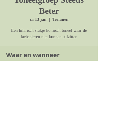
Beter
za 13 jan
  |  
Terlanen
Een hilarisch stukje komisch toneel waar de
lachspieren niet kunnen stilzitten
Waar en wanneer
13 jan 2024, 20:00 – 22:30
Terlanen, Arth. Michielsplein 3, 3090 Overijse,
Belgium
© Terlanen OKT 2023 -
terlanenturft@gmail.com
Webmaster Login