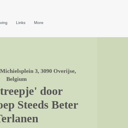
ving
Links
More
 Michielsplein 3, 3090 Overijse,
Belgium
treepje' door
oep Steeds Beter
Terlanen