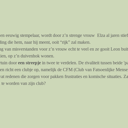
n eeuwig stempelaar, wordt door z’n strenge vrouw  Elza al jaren stie
ing die hem, naar hij meent, ooit “rijk” zal maken.
g van misverstanden voor z’n vrouw echt te veel en ze gooit Leon bui
lien, op z’n duivenhok wonen.
tuin door 
een streepje
 in twee te verdelen. De rivaliteit tussen beide '
 en richt een clubje op, namelijk de CFM (Club van Fatsoenlijke Mensen)
t redenen die zorgen voor pakken frustraties en komische situaties. Zal
d te worden van zijn club?